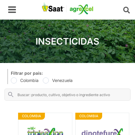
Ir
Main
al
Menu
contenido
INSECTICIDAS
Filtrar por país:
Colombia
Venezuela
COLOMBIA
COLOMBIA