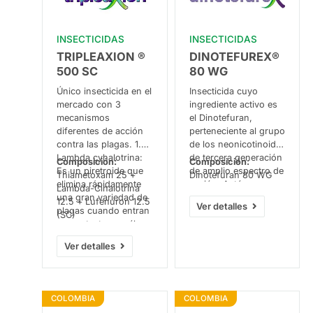
INSECTICIDAS
INSECTICIDAS
TRIPLEAXION ®
DINOTEFUREX®
500 SC
80 WG
Único insecticida en el
Insecticida cuyo
mercado con 3
ingrediente activo es
mecanismos
el Dinotefuran,
diferentes de acción
perteneciente al grupo
contra las plagas. 1.
de los neonicotinoide
Lambda cyhalotrina:
de tercera generación
Composición:
Composición:
Es un piretroide que
de amplio espectro de
Thiametoxam 25 +
Dinotefuran 80 WG
elimina rápidamente
acción. Actúa por
Lambda-Cihalotrina
una gran variedad de
contacto e ingestión.
12.5 + Lufenuron 12.5
Ver detalles
plagas cuando entran
Controla un amplio
(SC)
en contacto con él o
rango de insectos
lo ingieren. También
chupadores y
Ver detalles
actúa como repelente.
masticadores. Afecta
2. Thiametoxam: ataca
el sistema nervioso
el sistema nervioso de
del insecto,
los insectos,
deteniendo la
COLOMBIA
COLOMBIA
interrumpiendo su
alimentación del