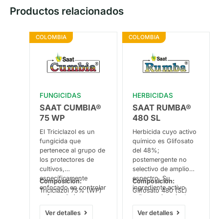
Productos relacionados
COLOMBIA
COLOMBIA
FUNGICIDAS
HERBICIDAS
SAAT CUMBIA®
SAAT RUMBA®
75 WP
480 SL
El Triciclazol es un
Herbicida cuyo activo
fungicida que
químico es Glifosato
pertenece al grupo de
del 48%;
los protectores de
postemergente no
cultivos,
selectivo de amplio
específicamente
espectro. Su
Composición:
Composición:
enfocado en controlar
ingrediente activo
Triciclazol 75% (WP)
Glifosato 480 (SL)
enfermedades
evita que las plantas
fúngicas en plantas,
produzcan proteínas
Ver detalles
Ver detalles
evita que se forme
necesarias para su