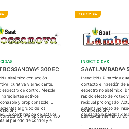
IA
COLOMBIA
ICIDAS
INSECTICIDAS
T BOSSANOVA® 300 EC
SAAT LAMBADA® 5
cida sistémico con acción
Insecticida Piretroide qu
tiva, curativa y erradicante.
contacto e ingestión de 
o espectro de control. Mezcla
espectro no sistémico. Br
 ingredientes activos
rápido efecto de volteo y
oconazole y propiconazole,
residual prolongado. Actú
ecientes al grupo de los
sistema nervioso del inse
osición:
Composición:
les. La combinación de activos
causando la pérdida del 
oconazol 150 + Propiconazol 150
Lamda-cihalotrina 50 EC
a el periodo de control y el
muscular, hiperexitación,
tro para hongos
del insecto. Es muy activ