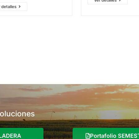
Ver detalles
romycetos, ascomycetos y
dosis controlando una a
 detalles
iomycetos en cultivos de
de insectos especialmen
izas, semestrales y
lepidopteros, trips, pulgui
entales. Actúa mediante
chinches.
ción de la biosíntesis del
erol en la membrana celular del
eno.
soluciones
o LADERA
Portafolio SEME