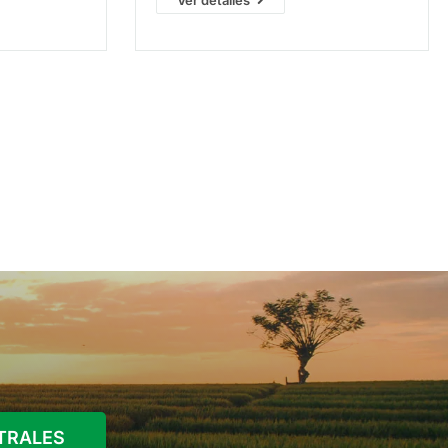
Ver detalles
mplia gama
plántulas
por
hongos del suelo
.
te
Además de poseer actividad de
llas,
contacto multisitio, actúa en la
respiración de los hongos inhibiendo
la enzima SDI en el ciclo de krebs.
STRALES