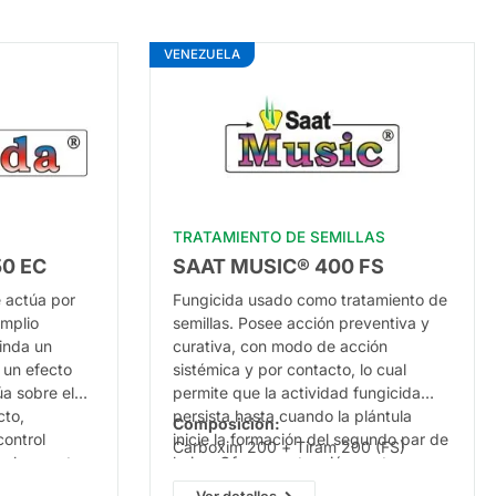
VENEZUELA
TRATAMIENTO DE SEMILLAS
0 EC
SAAT MUSIC® 400 FS
e actúa por
Fungicida usado como tratamiento de
amplio
semillas.
Posee acción preventiva y
inda un
curativa, con modo de acción
 un efecto
sistémica y por contacto,
lo cual
a sobre el
permite que la actividad fungicida
cto,
persista hasta cuando la plántula
Composición:
control
inicie la formación del segundo par de
Carboxim 200 + Tiram 200 (FS)
 y la muerte
hojas.
Ofrece protección contra
o a bajas
agentes causales de pudrición de