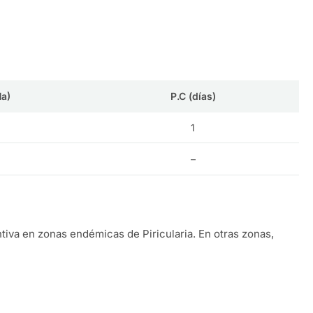
Ha)
P.C (días)
1
–
tiva en zonas endémicas de Piricularia. En otras zonas,