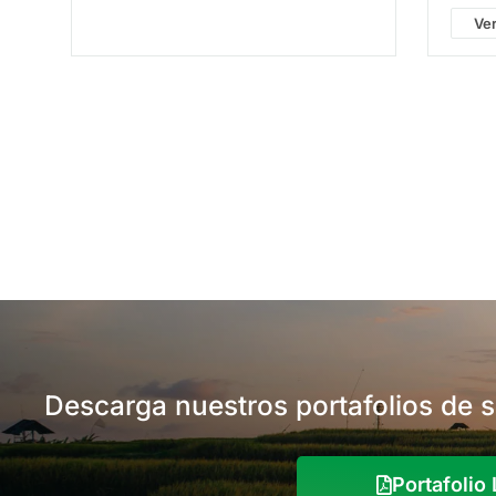
deute
Ver
basid
hortal
ornam
inhibi
ergost
patóg
Descarga nuestros portafolios de 
Portafoli