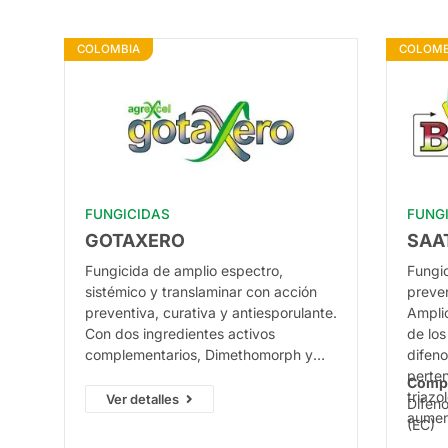
COLOMBIA
COLOMB
FUNGICIDAS
FUNG
GOTAXERO
SAA
Fungicida de amplio espectro,
Fungi
sistémico y translaminar con acción
preven
preventiva, curativa y antiesporulante.
Ampli
Con dos ingredientes activos
de los
complementarios, Dimethomorph y
difen
Pyraclostrobin, controla un amplio
perten
Comp
espectro de hongos en papa y otros
triazo
Ver detalles
Difen
cultivos.
aument
(EC)
espec