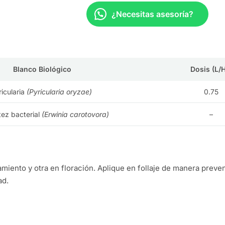
¿Necesitas asesoría?
Blanco Biológico
Dosis (L/
ricularia
(Pyricularia oryzae)
0.75
ez bacterial
(Erwinia carotovora)
–
ento y otra en floración. Aplique en follaje de manera preven
ad.