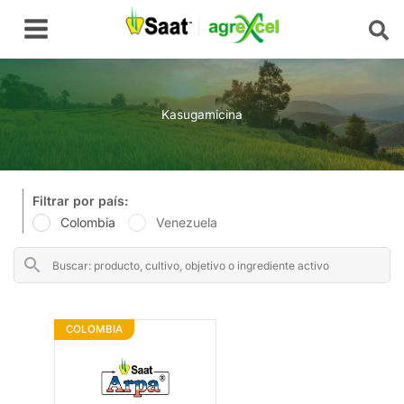
Ir
Main
al
Menu
contenido
Kasugamicina
Filtrar por país:
Colombia
Venezuela
COLOMBIA