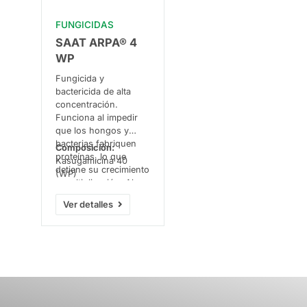
FUNGICIDAS
SAAT ARPA® 4
WP
Fungicida y
bactericida de alta
concentración.
Funciona al impedir
que los hongos y
bacterias fabriquen
Composición:
proteínas, lo que
Kasugamicina 40
detiene su crecimiento
(WP)
y multiplicación. Al
controlar las
Ver detalles
bacterias, las plantas
crecen más sanas con
mejores rendimientos
y calidad.