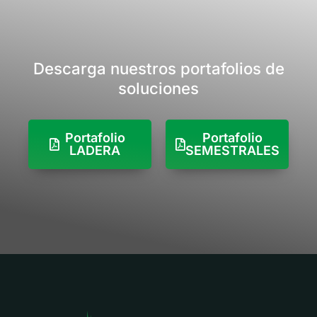
una amplia gama de
insectos
especialmente
lepidopteros, trips,
pulguillas, chinches.
Descarga nuestros portafolios de
soluciones
Portafolio
Portafolio
LADERA
SEMESTRALES