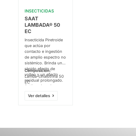
INSECTICIDAS
SAAT
LAMBADA® 50
EC
Insecticida Piretroide
que actúa por
contacto e ingestión
de amplio espectro no
sistémico. Brinda un
rápido efecto de
Composición:
volteo y un efecto
Lamda-cihalotrina 50
residual prolongado.
EC
Actúa sobre el
sistema nervioso del
Ver detalles
insecto, causando la
pérdida del control
muscular,
hiperexitación, y la
muerte del insecto. Es
muy activo a bajas
dosis controlando