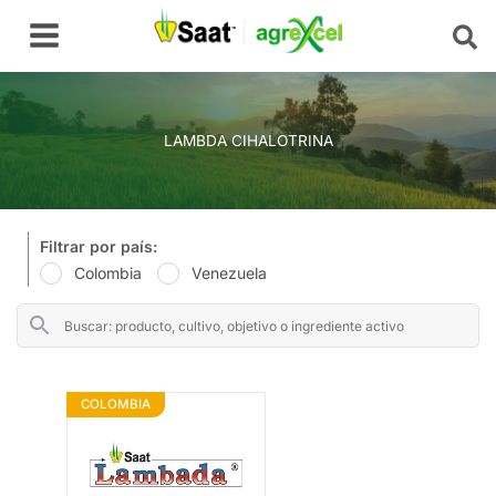
Ir
Main
al
Menu
contenido
LAMBDA CIHALOTRINA
Filtrar por país:
Colombia
Venezuela
COLOMBIA