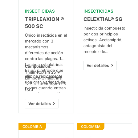
INSECTICIDAS
INSECTICIDAS
TRIPLEAXION ®
CELEXTIAL® SG
500 SC
Insecticida compuesto
por dos principios
Único insecticida en el
activos. Acetamiprid,
mercado con 3
antagonista del
mecanismos
receptor de
diferentes de acción
Acetilcolina de tipo
contra las plagas. 1.
Nicotínico – bloquea
Lambda cyhalotrina:
Ver detalles
Composición:
los receptores de
Es un piretroide que
Thiametoxam 25 +
Acetilcolina,
elimina rápidamente
Lambda-Cihalotrina
interrumpiendo la
una gran variedad de
12.5 + Lufenuron 12.5
transmisión de
plagas cuando entran
(SC)
impulsos nerviosos.
en contacto con él o
Emamectin Benzoate
lo ingieren. También
Ver detalles
ejerce su actividad de
actúa como repelente.
control en los canales
2. Thiametoxam: ataca
de cloro; se adhiere y
el sistema nervioso de
activa los canales de
los insectos,
COLOMBIA
COLOMBIA
cloruro en la
interrumpiendo su
membrana nerviosa
funcionamiento