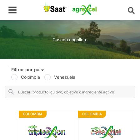
Ir
Main
al
Menu
contenido
Gusano cogollero
Filtrar por país:
Colombia
Venezuela
COLOMBIA
COLOMBIA