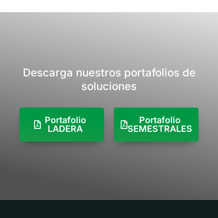
muerte del insecto. Es
acción ovo-larvicida,
muy activo a bajas
protege desde las
dosis controlando
primeras fases del
una amplia gama de
desarrollo de la plaga,
insectos
garantizando cultivos
especialmente
sanos y productivos.
lepidopteros, trips,
pulguillas, chinches.
Descarga nuestros portafolios de
soluciones
Portafolio
Portafolio
LADERA
SEMESTRALES