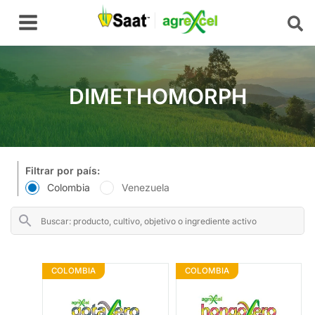
Ir
Main
al
Menu
contenido
DIMETHOMORPH
Filtrar por país:
Colombia
Venezuela
COLOMBIA
COLOMBIA