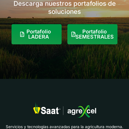
componentes.
Descarga nuestros portafolios de
soluciones
Portafolio
Portafolio
LADERA
SEMESTRALES
Servicios y tecnologías avanzadas para la agricultura moderna.