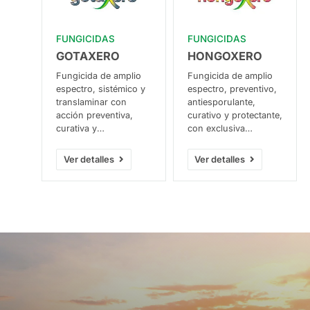
FUNGICIDAS
FUNGICIDAS
GOTAXERO
HONGOXERO
Fungicida de amplio
Fungicida de amplio
espectro, sistémico y
espectro, preventivo,
translaminar con
antiesporulante,
acción preventiva,
curativo y protectante,
curativa y
con exclusiva
antiesporulante. Con
composición
dos ingredientes
Dimethomorph
Ver detalles
Ver detalles
activos
(morfolina) y
complementarios,
Cyazofamid, del
Dimethomorph y
nuevo grupo químico
Pyraclostrobin,
sulfonamidas.
controla un amplio
Destacada acción
espectro de hongos
contra Gota
en papa y otros
(Phytophtora) y otros
cultivos.
hongos Oomicetos,
gracias a los dos
mecanismos de
acción de sus