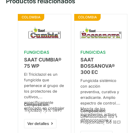
Productos relacionados
COLOMBIA
COLOMBIA
FUNGICIDAS
FUNGICIDAS
SAAT CUMBIA®
SAAT
75 WP
BOSSANOVA®
300 EC
El Triciclazol es un
fungicida que
Fungicida sistémico
pertenece al grupo de
con acción
los protectores de
preventiva, curativa y
cultivos,
erradicante. Amplio
específicamente
espectro de control.
Composición:
enfocado en controlar
Mezcla de los
Triciclazol 75% (WP)
Composición:
enfermedades
ingredientes activos
Difenoconazol 150 +
fúngicas en plantas,
difenoconazole y
Propiconazol 150 (EC)
Ver detalles
evita que se forme
propiconazole,
melanina en las
pertenecientes al