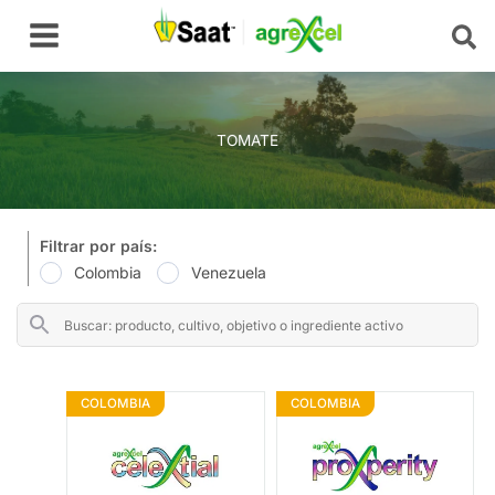
Ir
Main
al
Menu
contenido
TOMATE
Filtrar por país:
Colombia
Venezuela
COLOMBIA
COLOMBIA