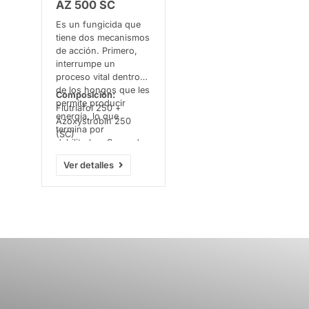
AZ 500 SC
Es un fungicida que
tiene dos mecanismos
de acción. Primero,
interrumpe un
proceso vital dentro
de los hongos que les
Composición:
permite producir
Flutriafol 250 +
energía, lo que
Azoxystrobin 250
termina por
(SC)
debilitarlos. Segundo,
evita que los hongos
Ver detalles
fabriquen una parte
importante de sus
paredes celulares,
limitando su
crecimiento. Así
combate las
enfermedades de los
cultivos de manera
efectiva.