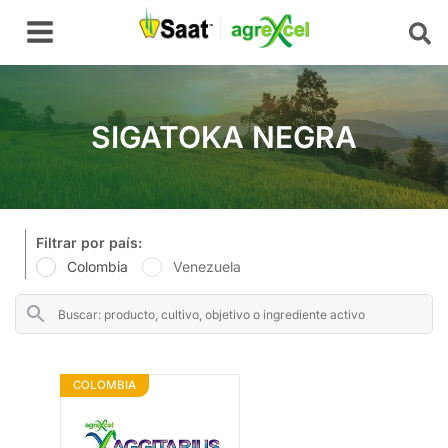
Ir
Main
al
Menu
contenido
SIGATOKA NEGRA
Filtrar por país:
Colombia
Venezuela
COLOMBIA