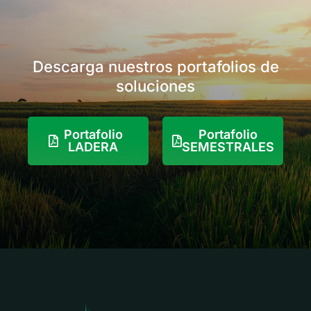
vez que se usa,
impide que se formen
nuevas esporas,
evitando más
infecciones.
Descarga nuestros portafolios de
soluciones
Portafolio
Portafolio
LADERA
SEMESTRALES