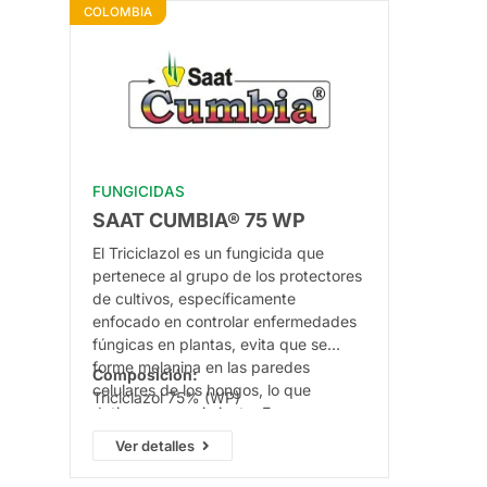
COLOMBIA
FUNGICIDAS
SAAT CUMBIA® 75 WP
El Triciclazol es un fungicida que
pertenece al grupo de los protectores
de cultivos, específicamente
enfocado en controlar enfermedades
fúngicas en plantas, evita que se
forme melanina en las paredes
Composición:
celulares de los hongos, lo que
Triciclazol 75% (WP)
detiene su crecimiento. Es
especialmente útil para prevenir
Ver detalles
infecciones tempranas de pyricularia.