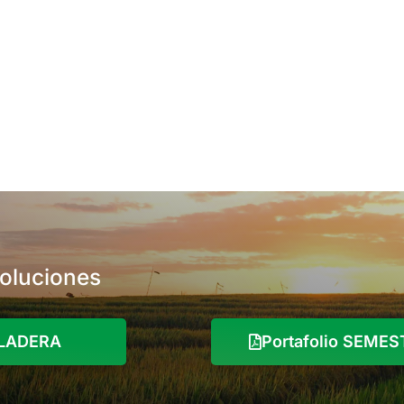
soluciones
o LADERA
Portafolio SEME