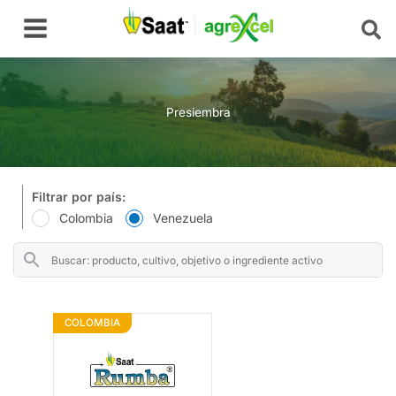
Ir
Main
al
Menu
contenido
Presiembra
Filtrar por país:
Colombia
Venezuela
COLOMBIA