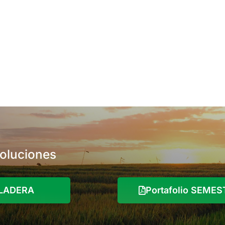
soluciones
o LADERA
Portafolio SEME