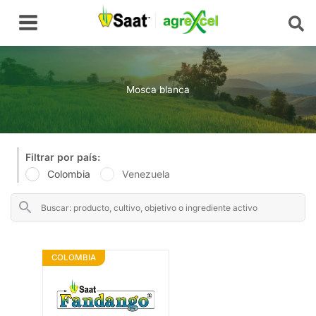
Ir
Main
al
Menu
contenido
Mosca blanca
Filtrar por país:
Colombia
Venezuela
COLOMBIA