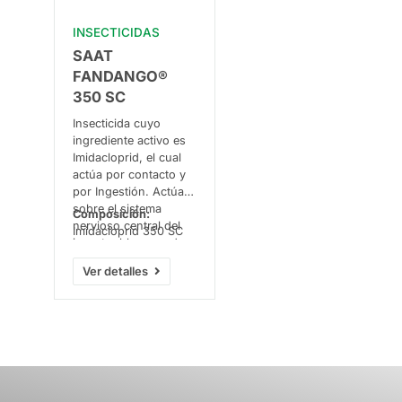
INSECTICIDAS
SAAT
FANDANGO®
350 SC
Insecticida cuyo
ingrediente activo es
Imidacloprid, el cual
actúa por contacto y
por Ingestión. Actúa
sobre el sistema
Composición:
nervioso central del
Imidacloprid 350 SC
insecto, bloqueando
el receptor nicotínico
Ver detalles
de acetilcolina
(nAChR). Dada su
excelente absorción
por raíces puede ser
aplicado vía foliar o a
través del sistema de
riego. Especialmente
indicado para el