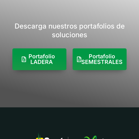
control de áfidos y
chupadores, vectores
de virus.
Descarga nuestros portafolios de
soluciones
Portafolio
Portafolio
LADERA
SEMESTRALES