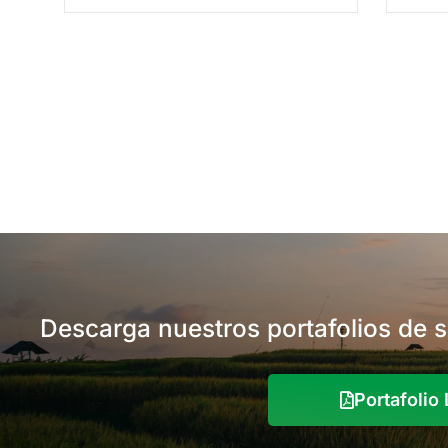
funcionamiento de las neuronas,
causando parálisis y muerte. Amplio
rango de control sobre masticadores,
chupadores, raspadores.
Descarga nuestros portafolios de 
Portafoli