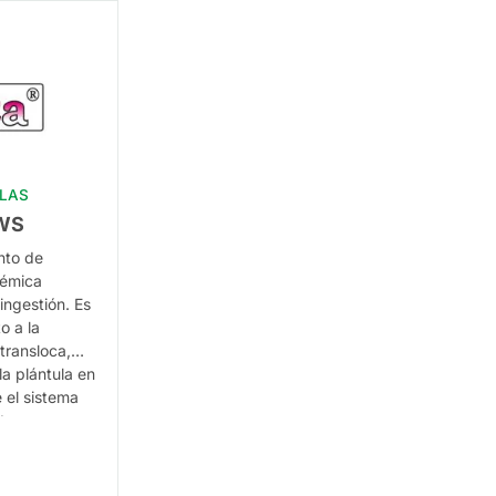
LLAS
WS
nto de
témica
ingestión. Es
o a la
transloca,
a plántula en
 el sistema
to,
nicotínico de
pecialmente
de insectos