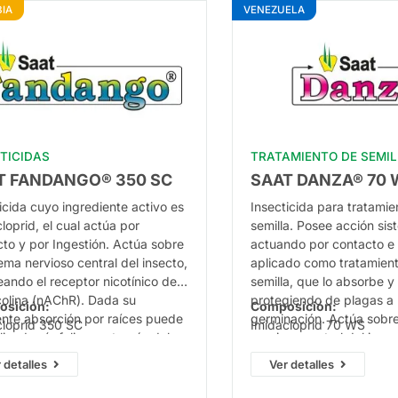
IA
VENEZUELA
TICIDAS
TRATAMIENTO DE SEMI
T FANDANGO® 350 SC
SAAT DANZA® 70 
icida cuyo ingrediente activo es
Insecticida para tratamie
loprid, el cual actúa por
semilla. Posee acción sis
to y por Ingestión. Actúa sobre
actuando por contacto e 
tema nervioso central del insecto,
aplicado como tratamient
ando el receptor nicotínico de
semilla, que lo absorbe y 
colina (nAChR). Dada su
protegiendo de plagas a l
osición:
Composición:
ente absorción por raíces puede
germinación. Actúa sobre
cloprid 350 SC
Imidacloprid 70 WS
licado vía foliar o a través del
nervioso central del insec
ma de riego. Especialmente
bloqueando del receptor 
 detalles
Ver detalles
do para el control de áfidos y
acetilcolina (nAChR). Es
ores, vectores de virus.
indicado para el control 