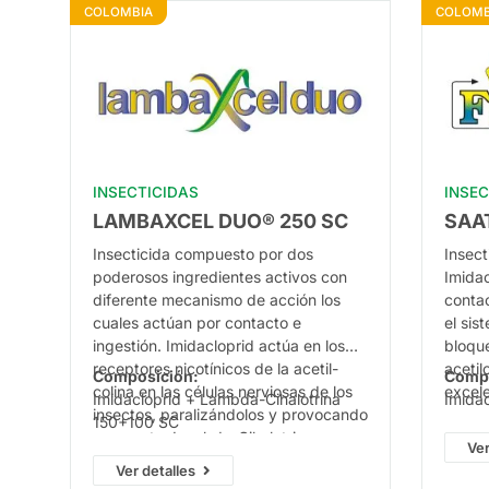
COLOMBIA
COLOMB
INSECTICIDAS
INSEC
LAMBAXCEL DUO® 250 SC
SAA
Insecticida compuesto por dos
Insect
poderosos ingredientes activos con
Imidac
diferente mecanismo de acción los
contac
cuales actúan por contacto e
el sis
ingestión. Imidacloprid actúa en los
bloque
receptores nicotínicos de la acetil-
acetil
Composición:
Comp
colina en las células nerviosas de los
excel
Imidacloprid + Lambda-Cihalotrina
Imida
insectos, paralizándolos y provocando
ser ap
150+100 SC
su muerte. Lambda-Cihalotrina,
siste
Ver
piretroide que actúa en el sistema
indica
Ver detalles
nervioso de los insectos alterando el
chupad