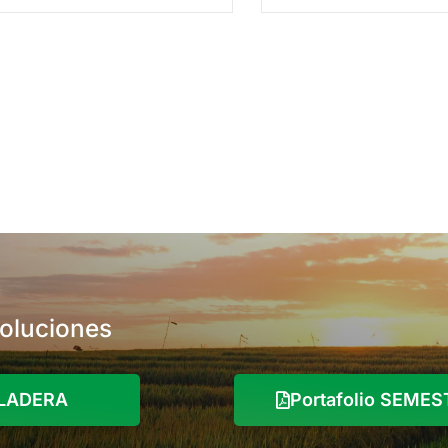
chupadores/picadores y 
virus.
soluciones
o LADERA
Portafolio SEME