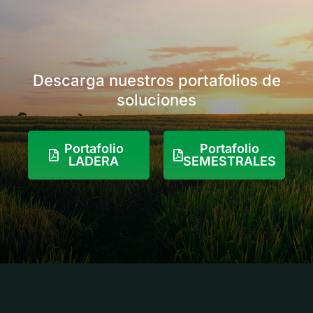
vez que se usa,
enfermedades de los
impide que se formen
cultivos de manera
nuevas esporas,
efectiva.
evitando más
infecciones.
Descarga nuestros portafolios de
soluciones
Portafolio
Portafolio
LADERA
SEMESTRALES