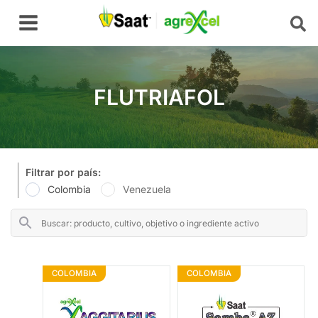
Ir
Main
al
Menu
contenido
FLUTRIAFOL
Filtrar por país:
Colombia
Venezuela
COLOMBIA
COLOMBIA