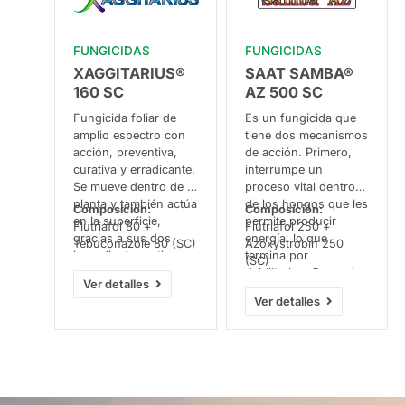
FUNGICIDAS
FUNGICIDAS
XAGGITARIUS®
SAAT SAMBA®
160 SC
AZ 500 SC
Fungicida foliar de
Es un fungicida que
amplio espectro con
tiene dos mecanismos
acción, preventiva,
de acción. Primero,
curativa y erradicante.
interrumpe un
Se mueve dentro de la
proceso vital dentro
planta y también actúa
de los hongos que les
Composición:
Composición:
en la superficie,
permite producir
Flutriafol 80 +
Flutriafol 250 +
gracias a sus dos
energía, lo que
Tebuconazole 80 (SC)
Azoxystrobin 250
ingredientes activos.
termina por
(SC)
Evita que el hongo
debilitarlos. Segundo,
Ver detalles
construya partes
evita que los hongos
Ver detalles
esenciales de sus
fabriquen una parte
células. Esto ayuda a
importante de sus
controlar amplia gama
paredes celulares,
de enfermedades
limitando su
fungosas en los
crecimiento. Así
cultivos. Además una
combate las