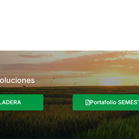
soluciones
o LADERA
Portafolio SEME