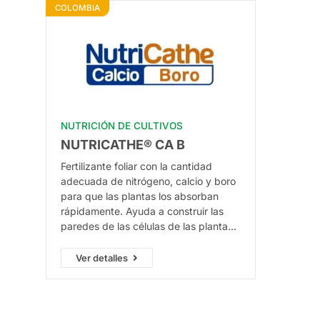
COLOMBIA
NUTRICIÓN DE CULTIVOS
NUTRICATHE® CA B
Fertilizante foliar con la cantidad
adecuada de nitrógeno, calcio y boro
para que las plantas los absorban
rápidamente. Ayuda a construir las
paredes de las células de las plantas
y apoya su crecimiento reproductivo.
Con su uso, se mejora la polinización y
Ver detalles
se favorece el desarrollo de frutos y
semillas.