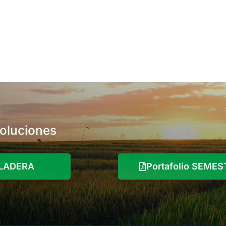
soluciones
o LADERA
Portafolio SEME