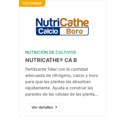
COLOMBIA
NUTRICIÓN DE CULTIVOS
NUTRICATHE® CA B
Fertilizante foliar con la cantidad
adecuada de nitrógeno, calcio y boro
para que las plantas los absorban
rápidamente. Ayuda a construir las
paredes de las células de las plantas
y apoya su crecimiento reproductivo.
Con su uso, se mejora la polinización y
Ver detalles
se favorece el desarrollo de frutos y
semillas.