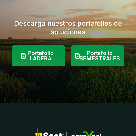
ayuda a mantener el
arroz libre de
competencia de
malezas.
Descarga nuestros portafolios de
soluciones
Portafolio
Portafolio
LADERA
SEMESTRALES