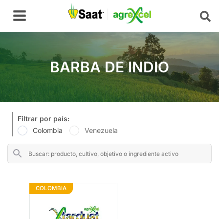
Ir
Main
al
Menu
contenido
BARBA DE INDIO
Filtrar por país:
Colombia
Venezuela
COLOMBIA