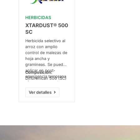
HERBICIDAS
XTARDUST® 500
SC
Herbicida selectivo al
arroz con amplio
control de malezas de
hoja ancha y
gramineas. Se puede
aplicar en post-
Composición:
emergencia temprana
Diflufenican 500 (SC)
y/o pre-emergente
(sello). Funciona al
Ver detalles
detener una enzima
muy importante para
las malezas, lo que
afecta su capacidad
para fabricar clorofila
y les impide
desarrollarse
correctamente. Esto