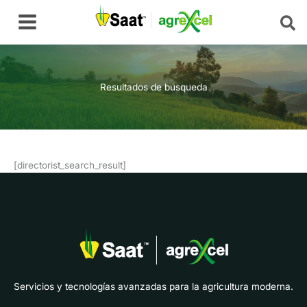
Ir
Main
al
Menu
contenido
Resultados de búsqueda
[directorist_search_result]
Servicios y tecnologías avanzadas para la agricultura moderna.