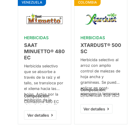
VENEZUELA
COLOMBIA
HERBICIDAS
HERBICIDAS
SAAT
XTARDUST® 500
MINUETTO® 480
SC
EC
Herbicida selectivo al
arroz con amplio
Herbicida selectivo
control de malezas de
que se absorbe a
hoja ancha y
través de la raíz y el
gramineas. Se puede
tallo, se transloca por
aplicar en post-
el xilema hacia las
Composición:
emergencia temprana
hojas. Actúa por la
Diflufenican 500 (SC)
Composición:
y/o pre-emergente
inhibición de la
Clomazone 480 EC
(sello). Funciona al
síntesis de clorofila y
Ver detalles
detener una enzima
carotenoides.
Ver detalles
muy importante para
las malezas, lo que
afecta su capacidad