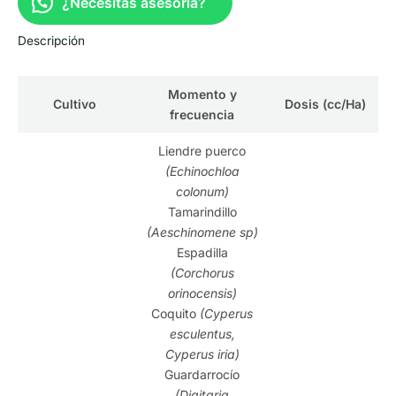
¿Necesitas asesoría?
Descripción
Momento y
Cultivo
Dosis (cc/Ha)
frecuencia
Liendre puerco
(Echinochloa
colonum)
Tamarindillo
(Aeschinomene sp)
Espadilla
(Corchorus
orinocensis)
Coquito
(Cyperus
esculentus,
Cyperus iria)
Guardarrocío
(Digitaria