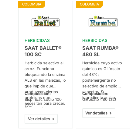
para fabricar clorofila
COLOMBIA
COLOMBIA
y les impide
desarrollarse
correctamente. Esto
ayuda a mantener el
arroz libre de
competencia de
HERBICIDAS
HERBICIDAS
malezas.
SAAT BALLET®
SAAT RUMBA®
100 SC
480 SL
Herbicida selectivo al
Herbicida cuyo activo
arroz. Funciona
químico es Glifosato
bloqueando la enzima
del 48%;
ALS en las malezas, lo
postemergente no
que impide que
selectivo de amplio
produzcan ciertas
espectro. Su
Composición:
Composición:
proteínas que
ingrediente activo
Bispiribac sodio 100
Glifosato 480 (SL)
necesitan para crecer.
evita que las plantas
(SC)
Esto ayuda a
produzcan proteínas
Ver detalles
controlarlas sin dañar
necesarias para su
Ver detalles
el arroz.
crecimiento y
desarrollo, lo que las
conduce finalmente a